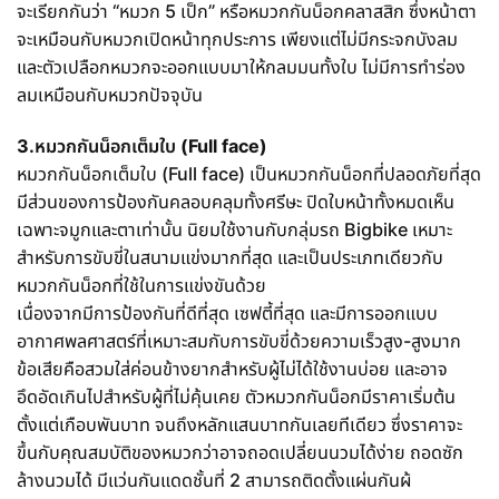
จะเรียกกันว่า “หมวก 5 เป็ก” หรือหมวกกันน็อกคลาสสิก ซึ่งหน้าตา
จะเหมือนกับหมวกเปิดหน้าทุกประการ เพียงแต่ไม่มีกระจกบังลม
และตัวเปลือกหมวกจะออกแบบมาให้กลมมนทั้งใบ ไม่มีการทำร่อง
ลมเหมือนกับหมวกปัจจุบัน
3.หมวกกันน็อกเต็มใบ (Full face)
หมวกกันน็อกเต็มใบ (Full face) เป็นหมวกกันน็อกที่ปลอดภัยที่สุด
มีส่วนของการป้องกันคลอบคลุมทั้งศรีษะ ปิดใบหน้าทั้งหมดเห็น
เฉพาะจมูกและตาเท่านั้น นิยมใช้งานกับกลุ่มรถ Bigbike เหมาะ
สำหรับการขับขี่ในสนามแข่งมากที่สุด และเป็นประเภทเดียวกับ
หมวกกันน็อกที่ใช้ในการแข่งขันด้วย
เนื่องจากมีการป้องกันที่ดีที่สุด เซฟตี้ที่สุด และมีการออกแบบ
อากาศพลศาสตร์ที่เหมาะสมกับการขับขี่ด้วยความเร็วสูง-สูงมาก
ข้อเสียคือสวมใส่ค่อนข้างยากสำหรับผู้ไม่ได้ใช้งานบ่อย และอาจ
อึดอัดเกินไปสำหรับผู้ที่ไม่คุ้นเคย ตัวหมวกกันน็อกมีราคาเริ่มต้น
ตั้งแต่เกือบพันบาท จนถึงหลักแสนบาทกันเลยทีเดียว ซึ่งราคาจะ
ขึ้นกับคุณสมบัติของหมวกว่าอาจถอดเปลี่ยนนวมได้ง่าย ถอดซัก
ล้างนวมได้ มีแว่นกันแดดชั้นที่ 2 สามารถติดตั้งแผ่นกันผ้