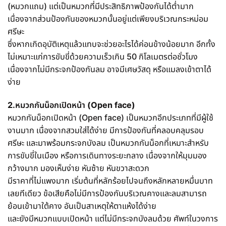
(หมวกแถม) แต่เป็นหมวกที่มีประสิทธิภาพป้องกันได้ต่ำมาก
เนื่องจากส่วนป้องกันของหมวกนั้นอยู่แต่เพียงบริเวณกระหม่อม
ศรีษะ
ซึ่งหากเกิดอุบัติเหตุแล้วแทบจะช่วยอะไรได้ค่อนข้างน้อยมาก อีกทั้ง
ไม่เหมาะแก่การขับขี่ด้วยความเร็วเกิน 50 กิโลเมตรต่อชั่วโมง
เนื่องจากไม่มีกระจกป้องกันลม อาจมีเศษวัสดุ หรือแมลงเข้าตาได้
ง่าย
2.หมวกกันน็อกเปิดหน้า (Open face)
หมวกกันน็อกเปิดหน้า (Open face) เป็นหมวกอีกประเภทที่มีผู้ใช้
งานมาก เนื่องจากสวมใส่ได้ง่าย มีการป้องกันที่คลอบคลุมรอบ
ศรีษะ และมาพร้อมกระจกบังลม เป็นหมวกกันน็อกที่เหมาะสำหรับ
การขับขี่ในเมือง หรือการเดินทางระยะกลาง เนื่องจากให้มุมมอง
กว้างมาก มองเห็นง่าย หันซ้าย หันขวาสะดวก
มีราคาที่ไม่แพงมาก เริ่มต้นที่หลักร้อยไปจนถึงหลักหลายหมื่นบาท
เลยทีเดียว ข้อเสียคือไม่มีการป้องกันบริเวณคางและลมสามารถ
ย้อนเข้ามาใต้คาง อันเป็นสาเหตุให้ตาแห้งได้ง่าย
และยังมีหมวกแบบเปิดหน้า แต่ไม่มีกระจกบังลมด้วย ศัพท์ในวงการ