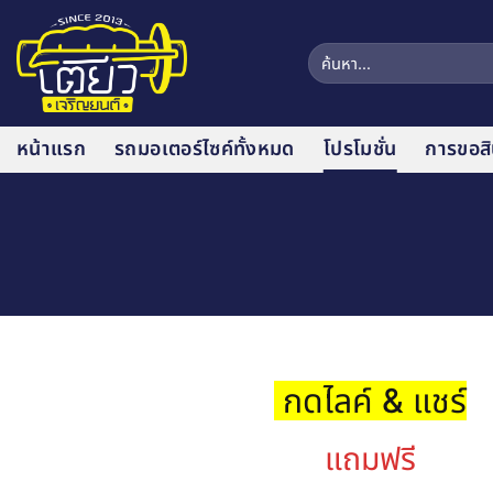
ข้าม
ไป
ค้นหา:
ยัง
เนื้อหา
หน้าแรก
รถมอเตอร์ไซค์ทั้งหมด
โปรโมชั่น
การขอสิน
กดไลค์ & แชร์
แถมฟรี