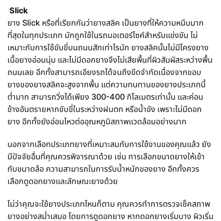
Slick
ยาง Slick หรือที่เรียกกันว่ายางสลิค เป็นยางที่ให้ความหนึบมาก
ที่สุดในทุกประเภท มักถูกใช้ในรถมอเตอร์ไซค์สำหรับแข่งขัน ไม่
เหมาะกับการใช้ขับขี่บนถนนสักเท่าไรนัก ยางสลิคนั้นไม่มีโครงยาง
เนื้อยางอ่อนนุ่ม และไม่มีดอกยางจึงไม่เสียพื้นที่ผิวสัมผัสระหว่างพื้น
ถนนเลย อีกทั้งสามารถเอียงรถได้จนถึงขีดจำกัดเนื่องจากขอบ
ยางของยางสลิคจะสูงจากพื้น แต่ความทนทานของยางประเภทนี้
ต่ำมาก สามารถวิ่งได้เพียง 300-400 กิโลเมตรเท่านั้น และค่อน
ข้างอันตรายหากขับขี่ในระหว่างฝนตก หรือน้ำขัง เพราะไม่มีดอก
ยาง อีกทั้งยังอ่อนไหวต่ออุณหภูมิสภาพแวดล้อมอย่างมาก
นอกจากเลือกประเภทยางที่เหมาะสมกับการใช้งานของคุณแล้ว ยัง
มีปัจจัยอื่นที่คุณควรพิจารณาด้วย เช่น การเลือกขนาดยางให้เข้า
กับขนาดล้อ ความสามารถในการรับน้ำหนักของยาง อีกทั้งควร
เลือกดูดอกยางและลักษณะยางด้วย
ไม่ว่าคุณจะใช้ยางประเภทไหนก็ตาม คุณควรทำการตรวจเช็คสภาพ
ยางอย่างสม่ำเสมอ โดยการดูดอกยาง หากดอกยางเริ่มบาง ผิวเริ่ม