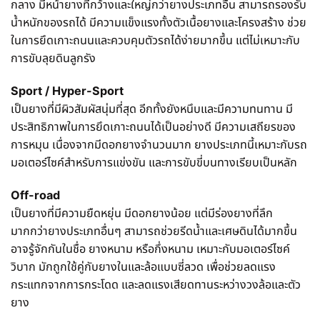
กลาง มีหน้ายางที่กว้างและใหญ่กว่ายางประเภทอื่น สามารถรองรับ
น้ำหนักของรถได้ มีความแข็งแรงทั้งตัวเนื้อยางและโครงสร้าง ช่วย
ในการยึดเกาะถนนและควบคุมตัวรถได้ง่ายมากขึ้น แต่ไม่เหมาะกับ
การขับลุยดินลูกรัง
Sport / Hyper-Sport
เป็นยางที่มีผิวสัมผัสนุ่มที่สุด อีกทั้งยังหนึบและมีความทนทาน มี
ประสิทธิภาพในการยึดเกาะถนนได้เป็นอย่างดี มีความเสถียรของ
การหมุน เนื่องจากมีดอกยางจำนวนมาก ยางประเภทนี้เหมาะกับรถ
มอเตอร์ไซค์สำหรับการแข่งขัน และการขับขี่บนทางเรียบเป็นหลัก
Off-road
เป็นยางที่มีความยืดหยุ่น มีดอกยางน้อย แต่มีร่องยางที่ลึก
มากกว่ายางประเภทอื่นๆ สามารถช่วยรีดน้ำและเศษดินได้มากขึ้น
อาจรู้จักกันในชื่อ ยางหนาม หรือกึ่งหนาม เหมาะกับมอเตอร์ไซค์
วิบาก มักถูกใช้คู่กับยางในและล้อแบบซี่ลวด เพื่อช่วยลดแรง
กระแทกจากการกระโดด และลดแรงเสียดทานระหว่างวงล้อและตัว
ยาง​​