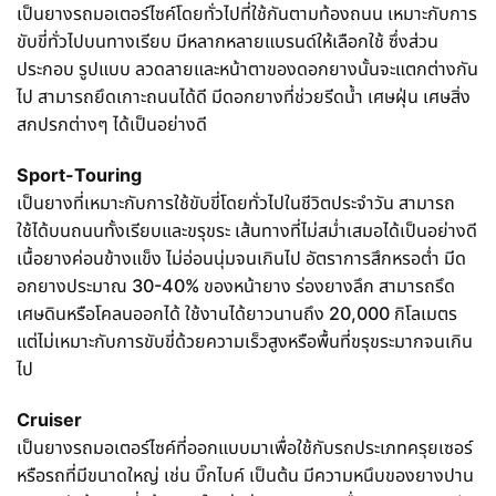
เป็นยางรถมอเตอร์ไซค์โดยทั่วไปที่ใช้กันตามท้องถนน เหมาะกับการ
ขับขี่ทั่วไปบนทางเรียบ มีหลากหลายแบรนด์ให้เลือกใช้ ซึ่งส่วน
ประกอบ รูปแบบ ลวดลายและหน้าตาของดอกยางนั้นจะแตกต่างกัน
ไป สามารถยึดเกาะถนนได้ดี มีดอกยางที่ช่วยรีดน้ำ เศษฝุ่น เศษสิ่ง
สกปรกต่างๆ ได้เป็นอย่างดี
Sport-Touring
เป็นยางที่เหมาะกับการใช้ขับขี่โดยทั่วไปในชีวิตประจำวัน สามารถ
ใช้ได้บนถนนทั้งเรียบและขรุขระ เส้นทางที่ไม่สม่ำเสมอได้เป็นอย่างดี
เนื้อยางค่อนข้างแข็ง ไม่อ่อนนุ่มจนเกินไป อัตราการสึกหรอต่ำ มีด
อกยางประมาณ 30-40% ของหน้ายาง ร่องยางลึก สามารถรึด
เศษดินหรือโคลนออกได้ ใช้งานได้ยาวนานถึง 20,000 กิโลเมตร
แต่ไม่เหมาะกับการขับขี่ด้วยความเร็วสูงหรือพื้นที่ขรุขระมากจนเกิน
ไป
Cruiser
เป็นยางรถมอเตอร์ไซค์ที่ออกแบบมาเพื่อใช้กับรถประเภทครุยเซอร์
หรือรถที่มีขนาดใหญ่ เช่น บิ๊กไบค์ เป็นต้น มีความหนึบของยางปาน