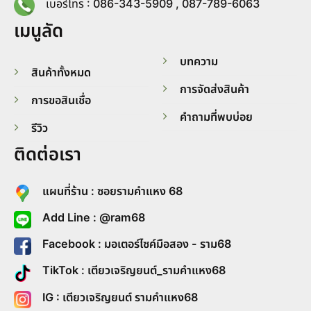
เบอร์โทร : 086-343-5909 , 087-789-6063
เมนูลัด
บทความ
สินค้าทั้งหมด
การจัดส่งสินค้า
การขอสินเชื่อ
คำถามที่พบบ่อย
รีวิว
ติดต่อเรา
แผนที่ร้าน : ซอยรามคำแหง 68
Add Line : @ram68
Facebook : มอเตอร์ไซค์มือสอง - ราม68
TikTok : เตียวเจริญยนต์_รามคำแหง68
IG : เตียวเจริญยนต์ รามคำแหง68